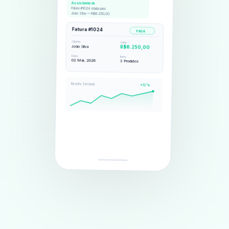
Fatura #1024 criada para
João Silva — R$6.250,00
Fatura #1024
PAGA
Cliente
Valor
R$6.250,00
João Silva
Data
Itens
02 Mar, 2026
3 Produtos
Receita Semanal
+12%