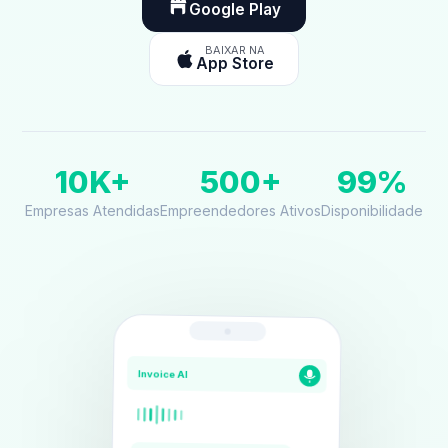
Google Play
BAIXAR NA
App Store
10K+
500+
99%
Empresas Atendidas
Empreendedores Ativos
Disponibilidade
Invoice AI
Assistente IA